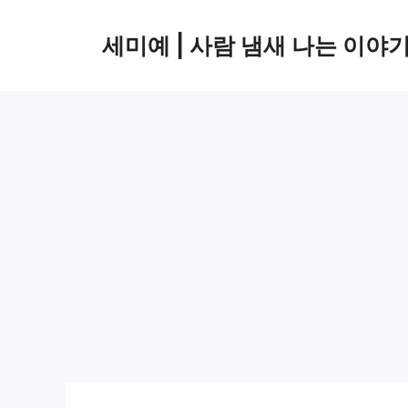
컨
텐
세미예 | 사람 냄새 나는 이야
츠
로
건
너
뛰
기