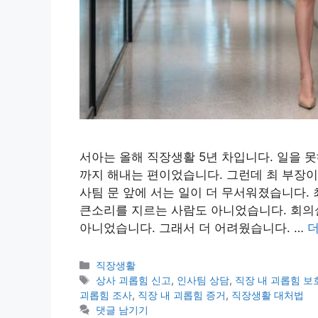
서아는 올해 직장생활 5년 차입니다. 일을 
까지 해내는 편이었습니다. 그런데 최 부장이
사팀 문 앞에 서는 일이 더 무서워졌습니다.
큰소리를 지르는 사람도 아니었습니다. 회의
아니었습니다. 그래서 더 어려웠습니다. …
더
카
직장생활
테
태
상사 괴롭힘 신고
,
인사팀 상담
,
직장 내 괴롭힘 
고
그
괴롭힘 조사
,
직장 내 괴롭힘 증거
,
직장생활 대처법
리
댓글 남기기