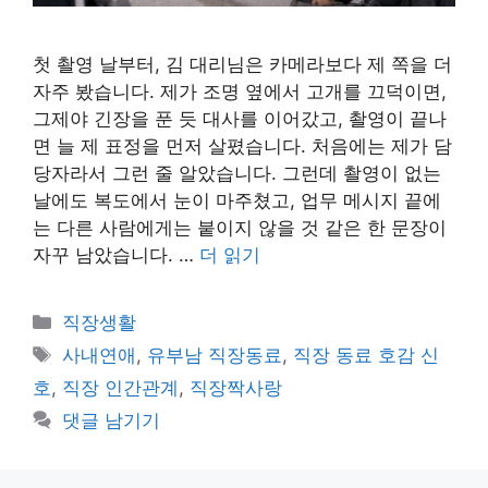
첫 촬영 날부터, 김 대리님은 카메라보다 제 쪽을 더
자주 봤습니다. 제가 조명 옆에서 고개를 끄덕이면,
그제야 긴장을 푼 듯 대사를 이어갔고, 촬영이 끝나
면 늘 제 표정을 먼저 살폈습니다. 처음에는 제가 담
당자라서 그런 줄 알았습니다. 그런데 촬영이 없는
날에도 복도에서 눈이 마주쳤고, 업무 메시지 끝에
는 다른 사람에게는 붙이지 않을 것 같은 한 문장이
자꾸 남았습니다. …
더 읽기
카
직장생활
테
태
사내연애
,
유부남 직장동료
,
직장 동료 호감 신
고
그
호
,
직장 인간관계
,
직장짝사랑
리
댓글 남기기