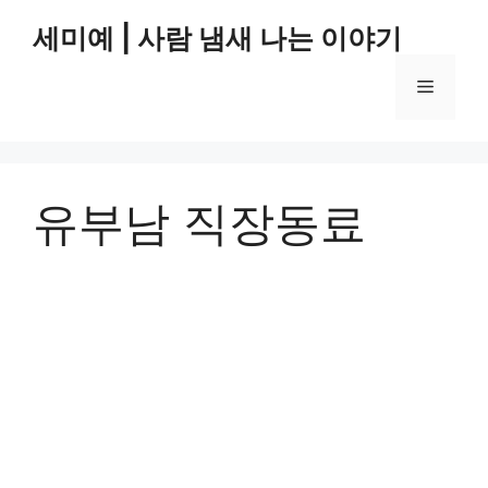
컨
세미예 | 사람 냄새 나는 이야기
텐
츠
메
로
건
너
뉴
뛰
기
유부남 직장동료