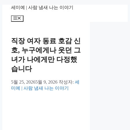
컨
세미예 | 사람 냄새 나는 이야기
텐
메
츠
뉴
로
건
너
직장 여자 동료 호감 신
뛰
호, 누구에게나 웃던 그
기
녀가 나에게만 다정했
습니다
5월 25, 2026
5월 9, 2026
작성자:
세
미예 | 사람 냄새 나는 이야기