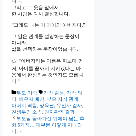
니다.
그리고 그 웃음 앞에서
한 사람은 다시 결심합니다.
“그래도 나는 이 아이의 아버지다.”
그 말은 관계를 설명하는 문장이
아니라,
삶을 선택하는 문장이었습니다.
👉 “아버지라는 이름은 피보다 먼
저, 아이를 끝까지 지키겠다는 마
음에서 완성되는 것인지도 모릅니
다.”
카
태
부모·가족
가족 갈등
,
가족 의
테
그
미
,
배우자 배신
,
부모 자식 관계
,
고
아버지 역할
,
양육권
,
유전자 검사
,
리
친생부인 소송
,
친자확인 결과
부모님 돌아가신 뒤에야 남는 후
회 5가지… 대부분 이렇게 지나갑
니다