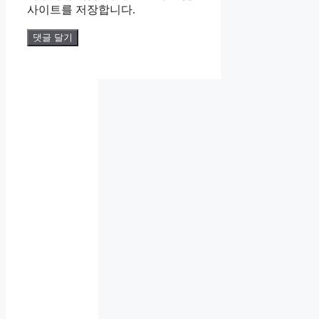
사이트를 저장합니다.
인
사
팀
에
직
직
장
장
내
내
괴
괴
직
롭
롭
장
힘
힘
내
대
상
괴
처
직
담
롭
법
장
요
힘
총