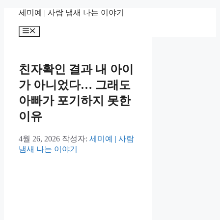
컨
세미예 | 사람 냄새 나는 이야기
텐
메
츠
뉴
로
건
너
친자확인 결과 내 아이
뛰
가 아니었다… 그래도
기
아빠가 포기하지 못한
이유
4월 26, 2026
작성자:
세미예 | 사람
냄새 나는 이야기