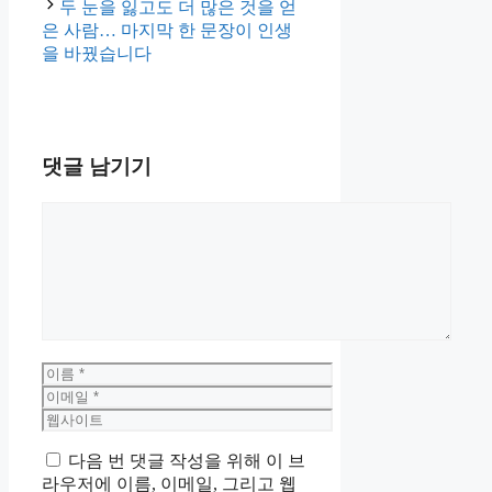
두 눈을 잃고도 더 많은 것을 얻
은 사람… 마지막 한 문장이 인생
을 바꿨습니다
댓글 남기기
댓
글
이
름
이
메
웹
일
사
다음 번 댓글 작성을 위해 이 브
이
라우저에 이름, 이메일, 그리고 웹
트