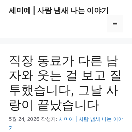
컨
세미예 | 사람 냄새 나는 이야기
텐
츠
메
로
건
너
뉴
뛰
기
직장 동료가 다른 남
자와 웃는 걸 보고 질
투했습니다, 그날 사
랑이 끝났습니다
5월 24, 2026
작성자:
세미예 | 사람 냄새 나는 이야
기