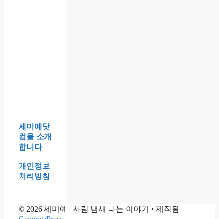
적
,
하
어
칠
법
차
나
심
같
는
떻
한
,
까
를
부
이
사
게
팀
웃
지
만
름
있
람
될
장
어
만
의
으
특
까
사
이
넘
하
차
면
징
투
남
겼
게
이
이
,
리
긴
더
보
상
착
뜻
흰
니
는
하
한
,
봉
더
사
게
줄
서
투
가
람
편
알
울
까
특
한
았
말
세미예닷
이
징
이
는
도
컴을 소개
들
,
유
데
사
합니다
어
그
만
투
왔
날
개인정보
만
리
습
밤
처리방침
해
라
니
울
지
는
다
던
고
걸
팀
© 2026 세미예 | 사람 냄새 나는 이야기
있
• 제작됨
그
장
GeneratePress