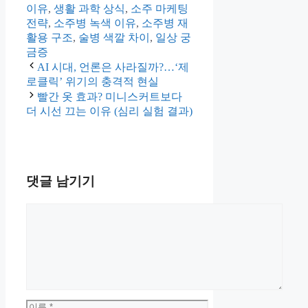
고
이유
,
생활 과학 상식
,
소주 마케팅
리
전략
,
소주병 녹색 이유
,
소주병 재
활용 구조
,
술병 색깔 차이
,
일상 궁
금증
AI 시대, 언론은 사라질까?…‘제
로클릭’ 위기의 충격적 현실
빨간 옷 효과? 미니스커트보다
더 시선 끄는 이유 (심리 실험 결과)
댓글 남기기
댓
글
이