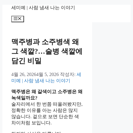
컨
세미예 | 사람 냄새 나는 이야기
텐
메
츠
뉴
로
건
너
맥주병과 소주병색 왜
뛰
그 색깔?…술병 색깔에
기
담긴 비밀
4월 26, 2026
4월 5, 2026
작성자:
세
미예 | 사람 냄새 나는 이야기
맥주병은 왜 갈색이고 소주병은 왜
녹색일까요?
술자리에서 한 번쯤 떠올려봤지만,
정확한 이유를 아는 사람은 많지
않습니다. 겉으로 보면 단순한 색
차이처럼 보입니다.