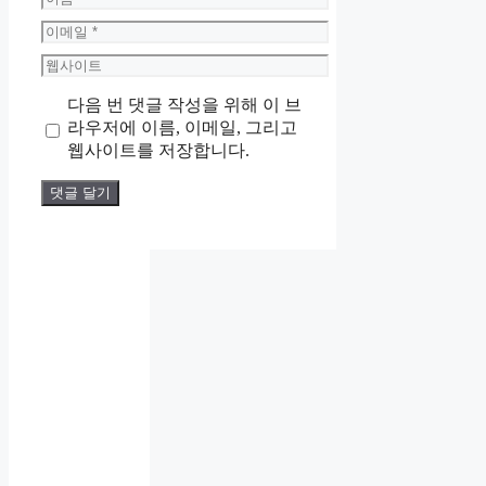
름
이
메
웹
일
사
다음 번 댓글 작성을 위해 이 브
이
라우저에 이름, 이메일, 그리고
트
웹사이트를 저장합니다.
인
사
팀
에
직
직
장
장
내
내
괴
괴
직