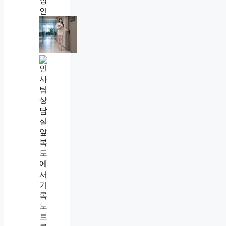
직
장
내
괴
직
롭
장
힘
내
대
괴
처
롭
법
힘
총
신
정
고
리
후
,
절
인
차
정
,
기
회
준
사
·
에
증