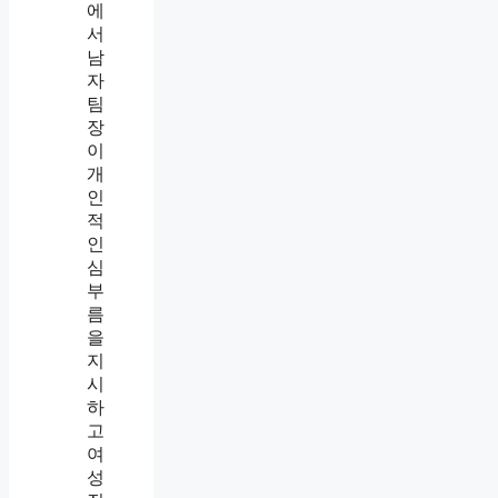
롭
힘
인
정
기
준
,
업
무
지
시
와
사
적
심
부
름
의
차
이