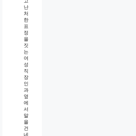
알
았
는
데
만
만
해
지
고
있
었
습
니
다