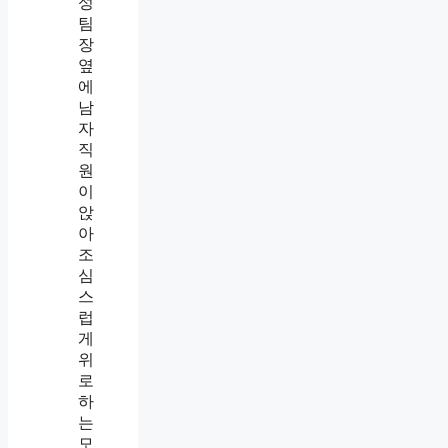
밤
울
던
팀
장
은
다
음
날
다
시
나
를
닦
달
했
습
니
다