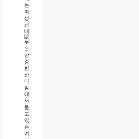
나
를
만
만
하
게
보
는
사
람
특
징
,
그
날