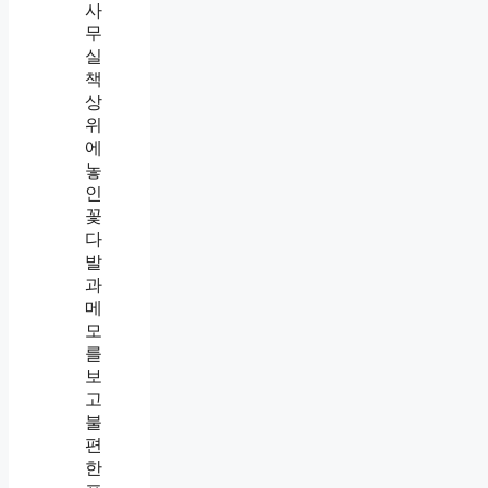
넘
는
사
람
대
처
법
,
웃
어
넘
겼
더
니
더
가
까
이
들
어