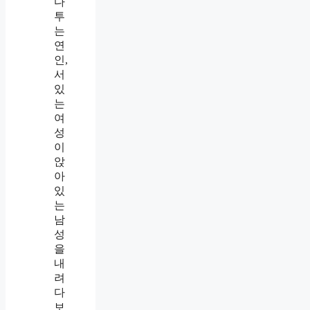
습
니
다