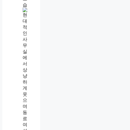
말
예
쁘
게
하
는
사
람
특
징
,
같
이
있
으
면
이
상
하