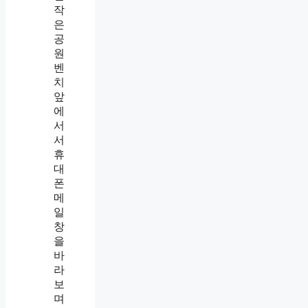
에
직
장
내
괴
롭
힘
상
담
요
청
메
일
보
내
는
법