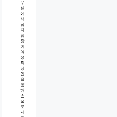
증
거
모
으
는
법
,
까
칠
한
팀
장
이
남
긴
흰
봉
투