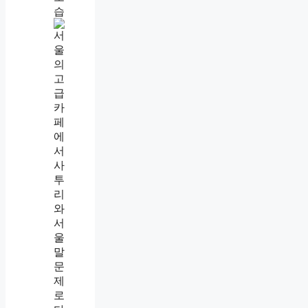
사
투
리
뜻
,
서
울
말
도
사
투
리
라
는
걸
그
때
알
았