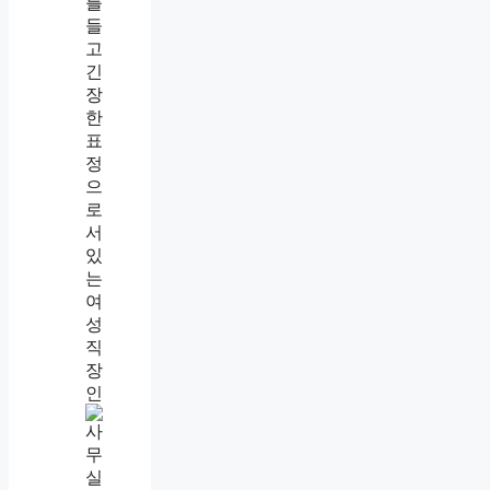
말
거
하
·
면
신
실
고
제
후
로
절
어
차
떻
까
게
지
될
까
직
장
내
괴