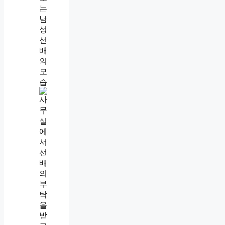
거
절
못
하
는
사
람
특
징
,
착
한
줄