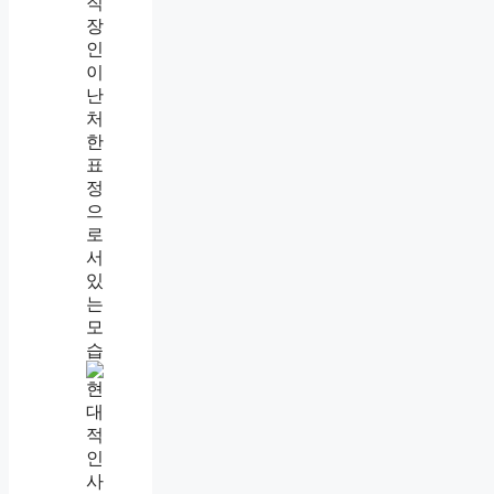
직
장
내
괴
롭
힘