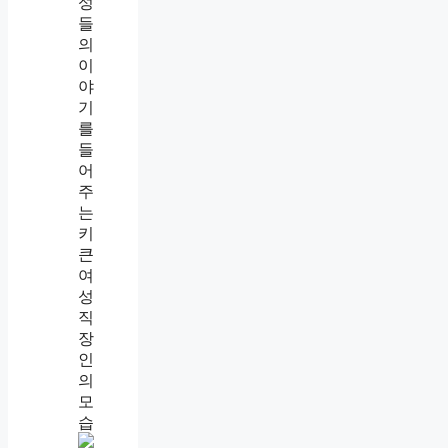
게
편
한
이
유
선