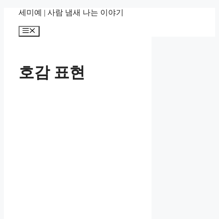
컨
세미예 | 사람 냄새 나는 이야기
텐
메
츠
뉴
로
건
너
호감 표현
뛰
기