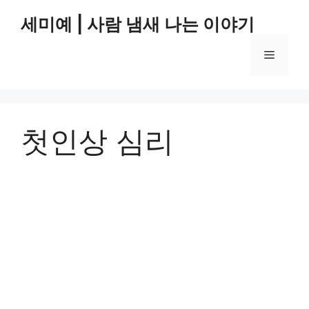
컨
세미예 | 사람 냄새 나는 이야기
텐
츠
메
로
건
너
뉴
뛰
기
첫인상 심리