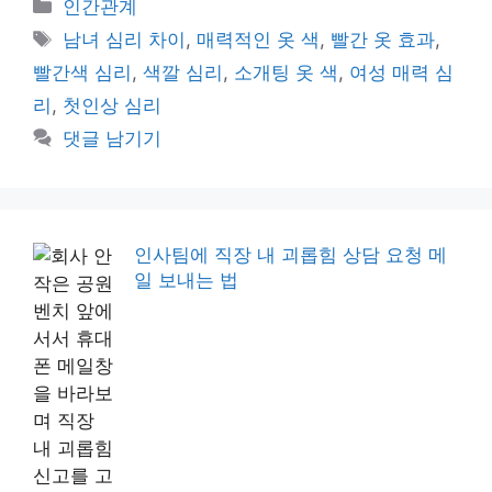
카
인간관계
테
태
남녀 심리 차이
,
매력적인 옷 색
,
빨간 옷 효과
,
고
그
빨간색 심리
,
색깔 심리
,
소개팅 옷 색
,
여성 매력 심
리
리
,
첫인상 심리
댓글 남기기
인사팀에 직장 내 괴롭힘 상담 요청 메
일 보내는 법