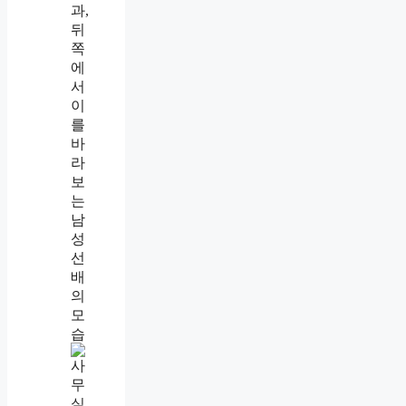
거
절
못