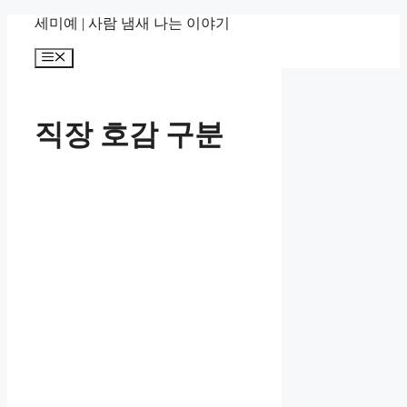
컨
세미예 | 사람 냄새 나는 이야기
텐
메
츠
뉴
로
건
너
직장 호감 구분
뛰
기