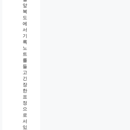
신
고
후
절
차
,
회
사
에
말
하
면
실
제
로
어
떻
게
될
까