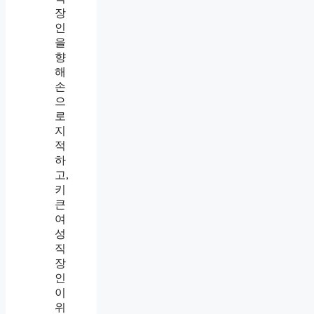
장
이
남
긴
흰
봉
투