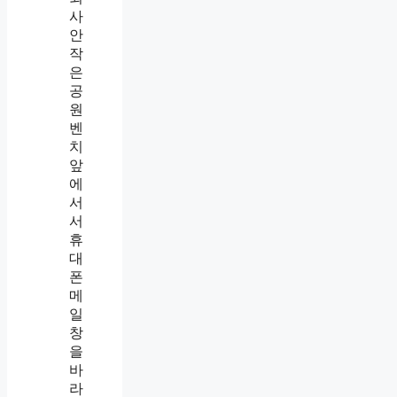
사
팀
에
직
장
내
괴
롭
힘
상
담
요
청
메
일
보
내
는
법