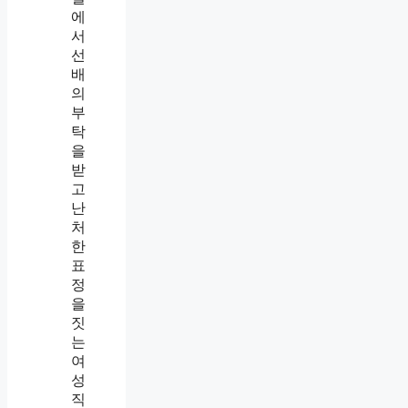
하
는
사
람
특
징
,
착
한
줄
알
았
는
데
만
만
해
지
고
있
었