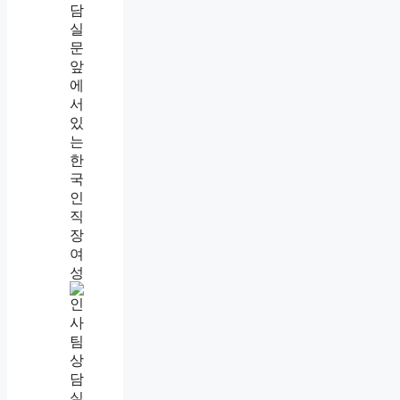
·
증
거
·
신
고
후
절
차
까
지
직
장
내
괴
롭
힘