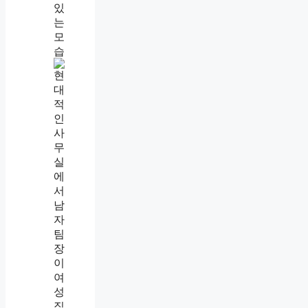
직
장
내
괴
롭
힘
증
거
모
으
는
법
,
까
칠
한
팀