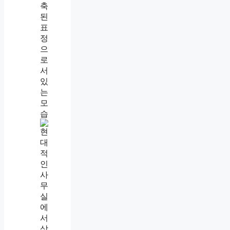
말
예
쁘
게
하
는
사
람
특
징