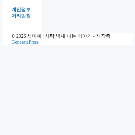
투
개인정보
리
처리방침
라
는
걸
© 2026 세미예 | 사람 냄새 나는 이야기
• 제작됨
그
GeneratePress
때
알
았
습
니
다