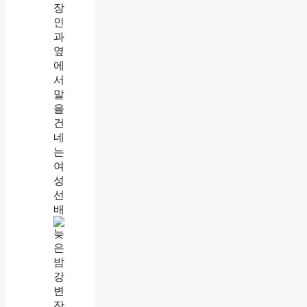
습
니
다
나
를
만
만
하
게