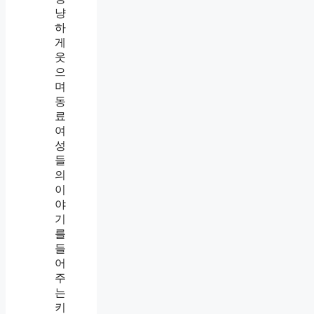
,
같
이
있
으
면
이
상
하
게
편
한
이
유