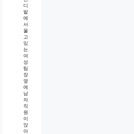
보
는
사
람
특
징
,
그
날
밤
울
던
팀
장
은
다
음
날
다
시