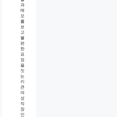
겼
더
니
더
가
까
이
들
어
왔
습
니
다