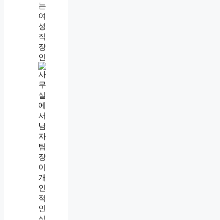
직
장
내
괴
롭
힘
인
정
기
준
,
업
무
지
시