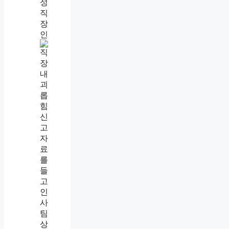
직
장
내
괴
롭
힘
대
처
법
총
정
리
,
인
정
기
준