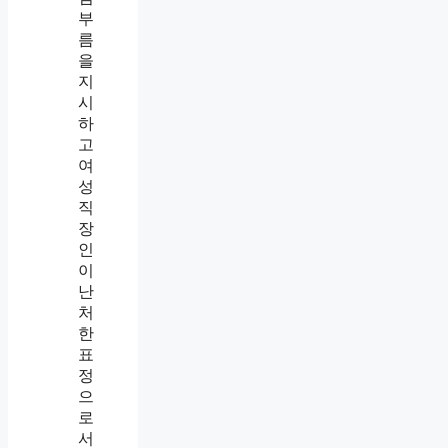
와
사
적
심
부
름
의
차
이