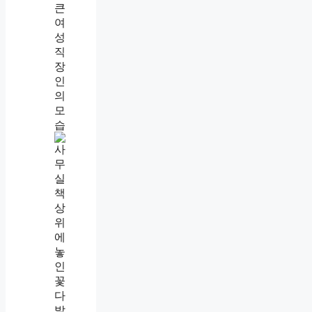
선
넘
는
사
람
대
처
법
,
웃
어
넘