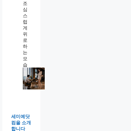
나
를
닦
달
했
습
니
다
사
투
리
뜻
,
서
울
말
세미예닷
도
컴을 소개
사
합니다