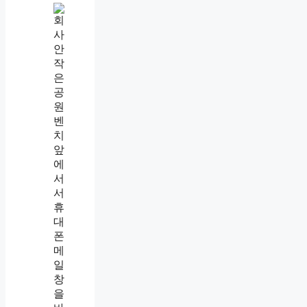
인
사
팀
에
직
장
내
괴
롭
힘
상
담
요
청
메
일
보
내
는
법