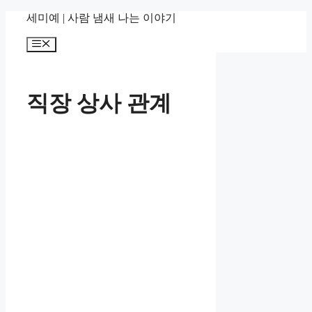
컨
세미예 | 사람 냄새 나는 이야기
텐
메
츠
뉴
로
건
너
직장 상사 관계
뛰
기