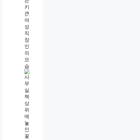
선
넘
는
사
람
대
처
법
,
웃