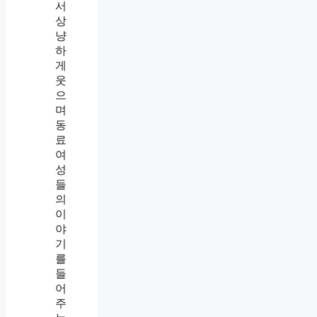
특
징
,
같
이
있
으
면
이
상
하
게
편
한
이
유