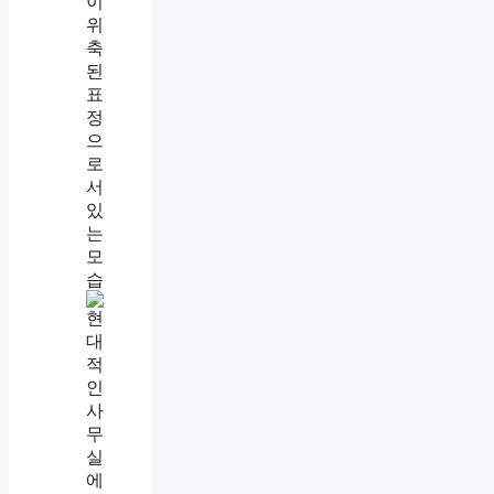
말
예
쁘
게
하
는
사
람