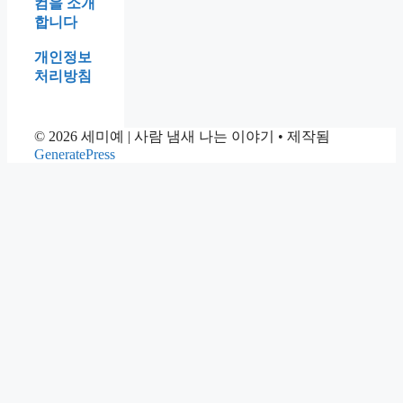
도
컴을 소개
사
합니다
투
개인정보
리
처리방침
라
는
걸
© 2026 세미예 | 사람 냄새 나는 이야기
• 제작됨
그
GeneratePress
때
알
았
습
니
다