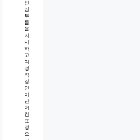
지
시
와
사
적
심
부
름
의
차
이