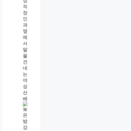
있
었
습
니
다
나
를
만
만
하