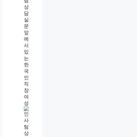
기
준
·
증
거
·
신
고
후
절
차
까
지
직
장
내
괴
롭