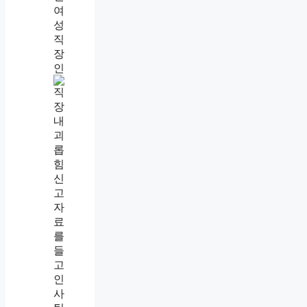
직
장
내
괴
롭
힘
대
처
법
총
정
리
,
인
정