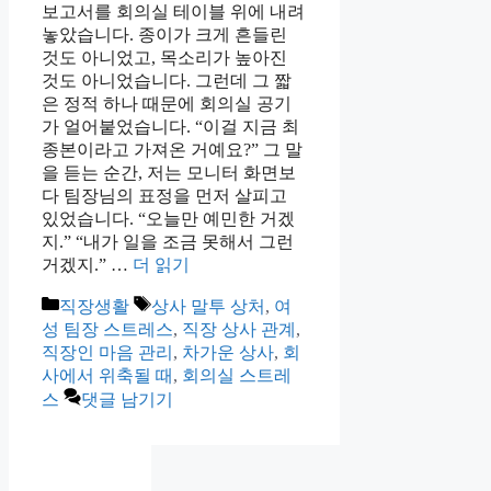
보고서를 회의실 테이블 위에 내려
놓았습니다. 종이가 크게 흔들린
것도 아니었고, 목소리가 높아진
것도 아니었습니다. 그런데 그 짧
은 정적 하나 때문에 회의실 공기
가 얼어붙었습니다. “이걸 지금 최
종본이라고 가져온 거예요?” 그 말
을 듣는 순간, 저는 모니터 화면보
다 팀장님의 표정을 먼저 살피고
있었습니다. “오늘만 예민한 거겠
지.” “내가 일을 조금 못해서 그런
거겠지.” …
더 읽기
카
태
직장생활
상사 말투 상처
,
여
테
그
성 팀장 스트레스
,
직장 상사 관계
,
고
직장인 마음 관리
,
차가운 상사
,
회
리
사에서 위축될 때
,
회의실 스트레
스
댓글 남기기