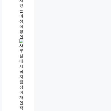
까
직
장
내
괴
롭
힘
인
정
기
준
,
업
무