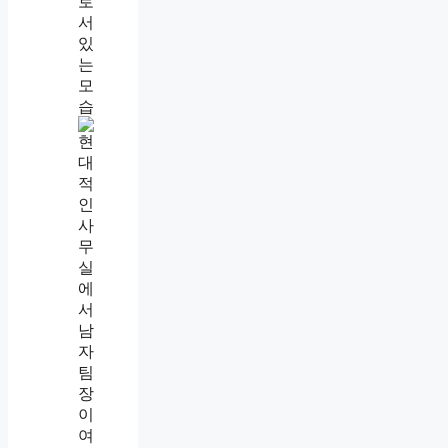
직
장
내
괴
롭
힘
증
거
모
으
는
법
,
까
칠