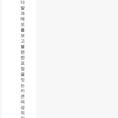
어
넘
겼
더
니
더
가
까
이
들
어
왔
습
니
다