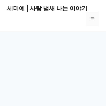
컨
세미예 | 사람 냄새 나는 이야기
텐
츠
메
로
건
너
뉴
뛰
기