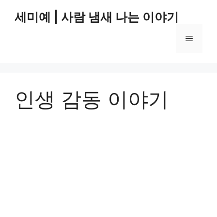
컨
세미예 | 사람 냄새 나는 이야기
텐
츠
메
로
건
너
뉴
뛰
기
인생 감동 이야기