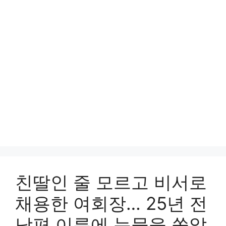
친딸인 줄 모르고 비서로
채용한 여회장… 25년 전
남편 이름에 눈물을 쏟았