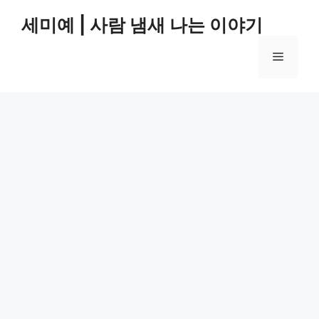
컨
세미예 | 사람 냄새 나는 이야기
텐
츠
메
로
건
너
뉴
뛰
기