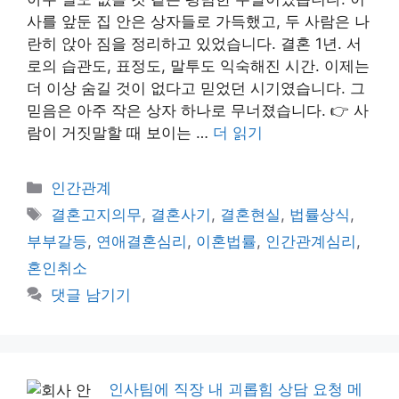
사를 앞둔 집 안은 상자들로 가득했고, 두 사람은 나
란히 앉아 짐을 정리하고 있었습니다. 결혼 1년. 서
로의 습관도, 표정도, 말투도 익숙해진 시간. 이제는
더 이상 숨길 것이 없다고 믿었던 시기였습니다. 그
믿음은 아주 작은 상자 하나로 무너졌습니다. 👉 사
람이 거짓말할 때 보이는 …
더 읽기
카
인간관계
테
태
결혼고지의무
,
결혼사기
,
결혼현실
,
법률상식
,
고
그
부부갈등
,
연애결혼심리
,
이혼법률
,
인간관계심리
,
리
혼인취소
댓글 남기기
인사팀에 직장 내 괴롭힘 상담 요청 메