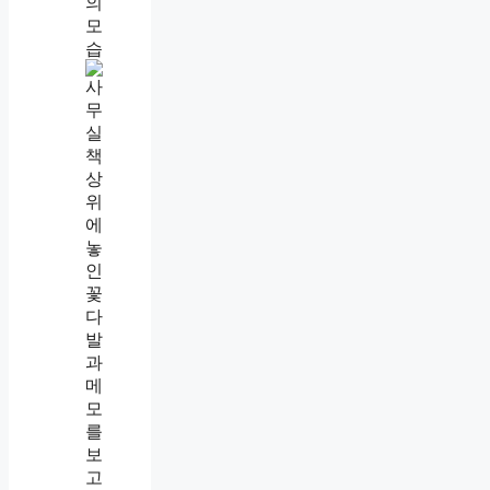
선
넘
는
사
람
대
처
법
,
웃
어
넘
겼
더
니
더
가
까