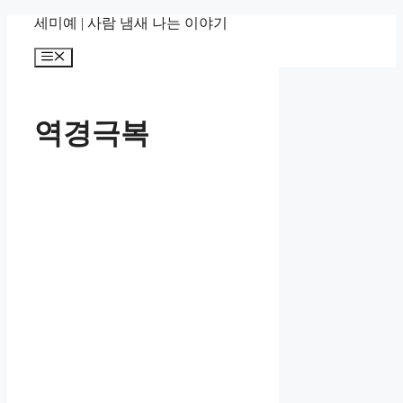
컨
세미예 | 사람 냄새 나는 이야기
텐
메
츠
뉴
로
건
너
역경극복
뛰
기