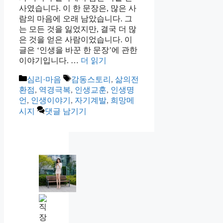
사였습니다. 이 한 문장은, 많은 사
람의 마음에 오래 남았습니다. 그
는 모든 것을 잃었지만, 결국 더 많
은 것을 얻은 사람이었습니다. 이
글은 ‘인생을 바꾼 한 문장’에 관한
이야기입니다. …
더 읽기
카
태
심리·마음
감동스토리
,
삶의전
테
그
환점
,
역경극복
,
인생교훈
,
인생명
고
언
,
인생이야기
,
자기계발
,
희망메
리
시지
댓글 남기기
인
사
팀
에
직
직
장
장
내