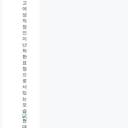
의
차
이
직
장