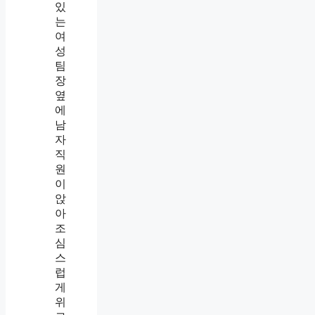
,
그
날
밤
울
던
팀
장
은
다
음
날
다
시
나
를
닦
달
했
습
니