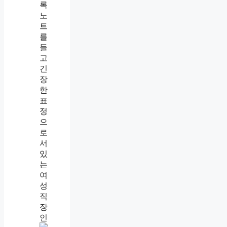
회
사
에
말
하
면
실
제
로
어
떻
게
될
까