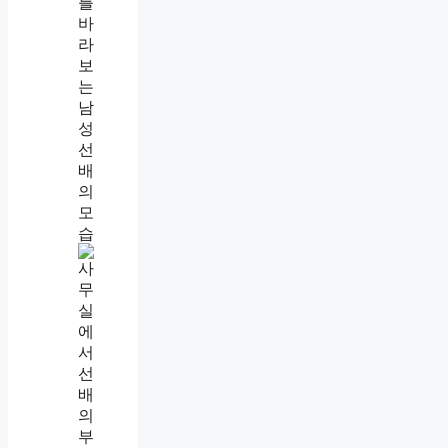
거
절
못
하
는
사
람
특
징