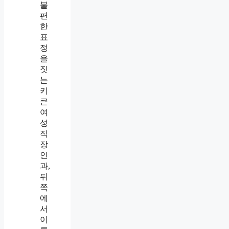
이
들
어
왔
습
니
다