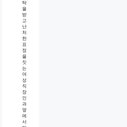
,
착
한
줄
알
았
는
데
만
만
해
지
고
있
었
습
니
다