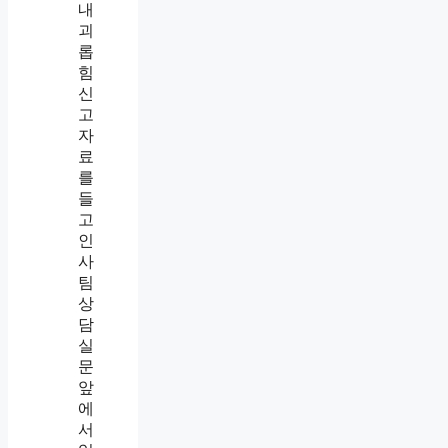
내
괴
괴
롭
롭
힘
힘
대
상
처
담
법
요
총
청
정
메
리
일
,
보
인
내
정
는
기
법
준
·
증
거
·
신
고