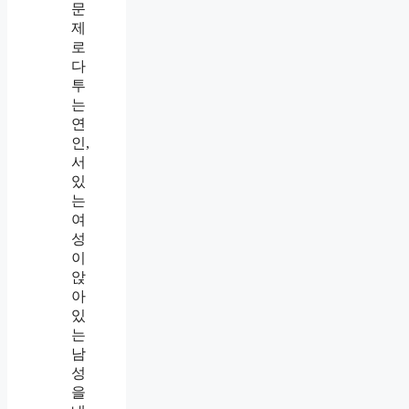
때
알
았
습
니
다