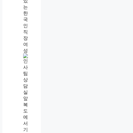
후
절
차
까
지
직
장
내
괴
롭
힘
신
고
후
절
차
,