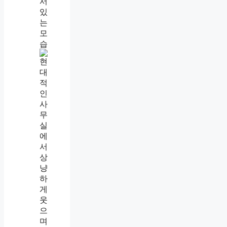
말
예
쁘
게
하
는
사
람
특
징
,
같
이
있
으
면