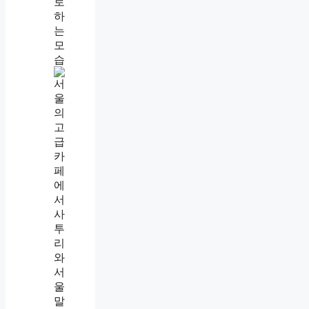
다
사
투
리
뜻
,
서
울
말
도
사
투
리
라
는
걸
그