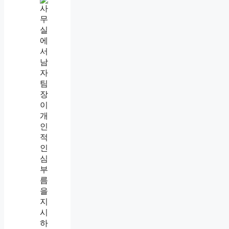
직
장
내
괴
롭
힘
인
정
기
준
,
업
무
지
시
와
사
적
심
부
름