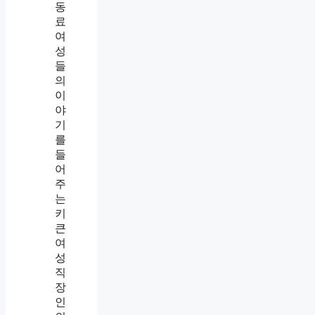
이
상
하
게
편
한
이
유