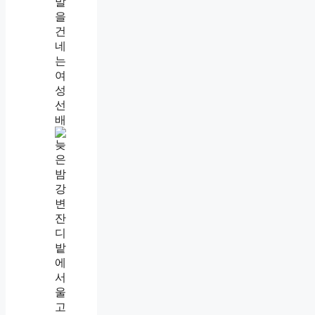
나
를
만
만
하
게
보
는
사
람
특
징