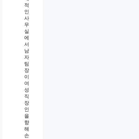
내
괴
롭
힘
증
거
모
으
는
법
,
까
칠
한
팀
장
이
남
긴
흰
봉