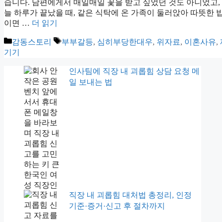
습니다. 남편에게서 매일매일 꽃을 받고 싶었던 것도 아니었고,
늘 하루가 끝났을 때, 같은 식탁에 온 가족이 둘러앉아 따뜻한 밥
이면 …
더 읽기
카
태
감동스토리
부부갈등
,
심히부당한대우
,
위자료
,
이혼사유
,
테
그
기기
고
인사팀에 직장 내 괴롭힘 상담 요청 메
리
일 보내는 법
직장 내 괴롭힘 대처법 총정리, 인정
기준·증거·신고 후 절차까지