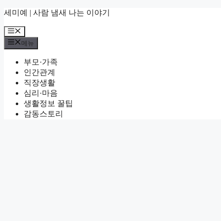
컨
세미예 | 사람 냄새 나는 이야기
텐
메
츠
뉴
로
메뉴
건
부모·가족
너
인간관계
뛰
직장생활
기
심리·마음
생활정보 꿀팁
감동스토리