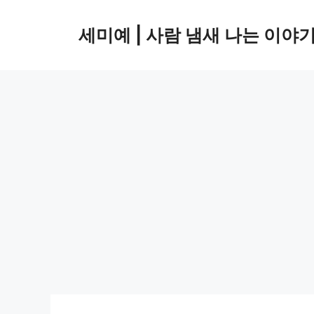
컨
텐
세미예 | 사람 냄새 나는 이야
츠
로
건
너
뛰
기