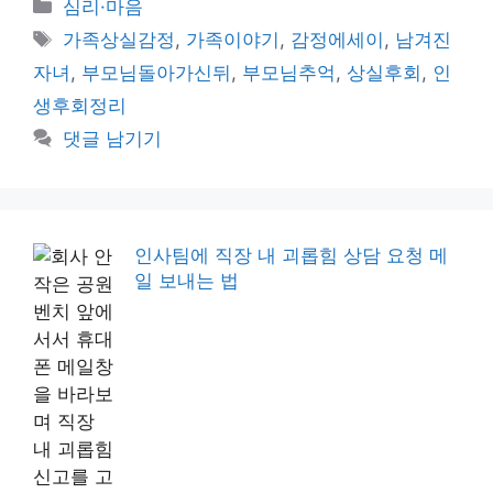
카
심리·마음
테
태
가족상실감정
,
가족이야기
,
감정에세이
,
남겨진
고
그
자녀
,
부모님돌아가신뒤
,
부모님추억
,
상실후회
,
인
리
생후회정리
댓글 남기기
인사팀에 직장 내 괴롭힘 상담 요청 메
일 보내는 법