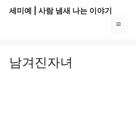
컨
세미예 | 사람 냄새 나는 이야기
텐
츠
메
로
건
너
뉴
뛰
기
남겨진자녀