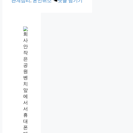
관계심리
,
혼인취소
댓글 남기기
인
사
팀
에
직
장
내
괴
롭
힘
상
담
요
청
메
일