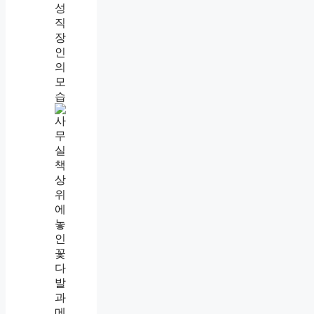
선
넘
는
사
람
대
처
법
,
웃
어
넘
겼
더