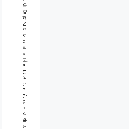
이
남
긴
흰
봉
투