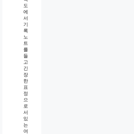
후
,
절
인
차
정
,
기
회
준
사
·
에
증
말
거
하
·
면
신
실
고
제
후
로
절
어
차
떻
까
게
지
될
까