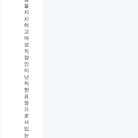
적
심
부
름
의
차
이