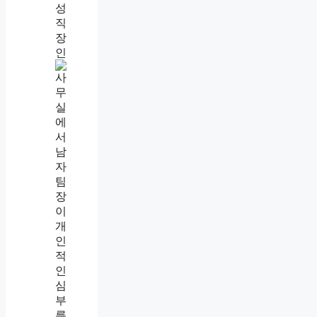
직
장
내
괴
롭
힘
인
정
기
준
,
업
무
지
시
와
사