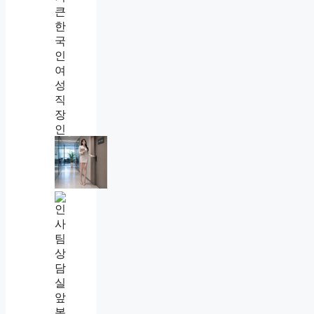
직
장
내
괴
직
롭
장
힘
내
대
괴
처
롭
법
힘
총
신
정
고
리