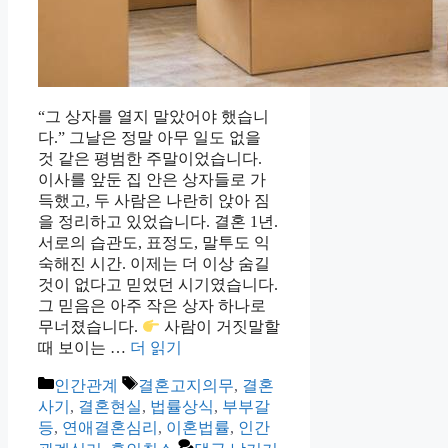
“그 상자를 열지 말았어야 했습니
다.” 그날은 정말 아무 일도 없을
것 같은 평범한 주말이었습니다.
이사를 앞둔 집 안은 상자들로 가
득했고, 두 사람은 나란히 앉아 짐
을 정리하고 있었습니다. 결혼 1년.
서로의 습관도, 표정도, 말투도 익
숙해진 시간. 이제는 더 이상 숨길
것이 없다고 믿었던 시기였습니다.
그 믿음은 아주 작은 상자 하나로
무너졌습니다.
사람이 거짓말할
때 보이는 …
더 읽기
카
태
인간관계
결혼고지의무
,
결혼
테
그
사기
,
결혼현실
,
법률상식
,
부부갈
고
등
,
연애결혼심리
,
이혼법률
,
인간
리