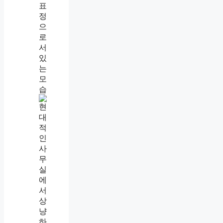
말
예
쁘
게
하
는
사
람
특
징
,
같