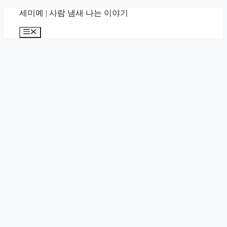
컨
세미예 | 사람 냄새 나는 이야기
텐
메
츠
뉴
로
건
너
뛰
기