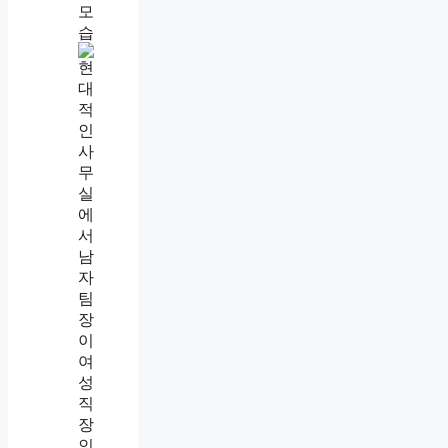
직
장
내
괴
롭
힘
증
거
모
으
는
법
,
까
칠
한
팀
장