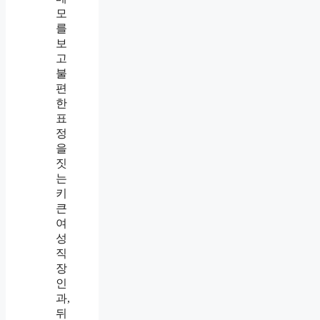
니
더
가
까
이
들
어
왔
습
니
다