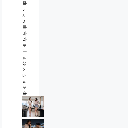
거
절
못
하
나
는
를