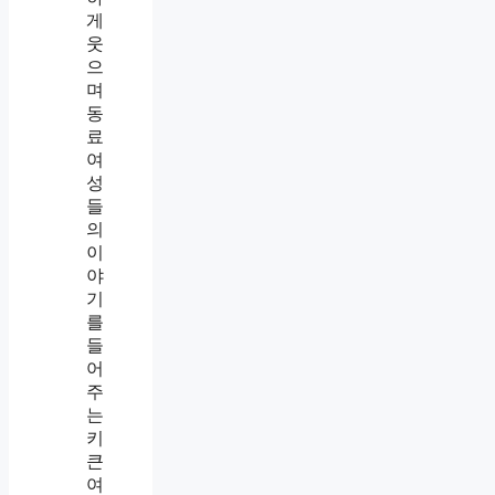
이
있
으
면
이
상
하
게
편
한
이
유