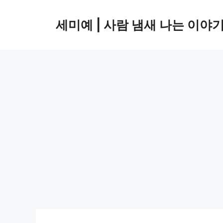
컨
텐
세미예 | 사람 냄새 나는 이야
츠
로
건
너
뛰
기